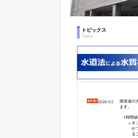
トピックス
Topics